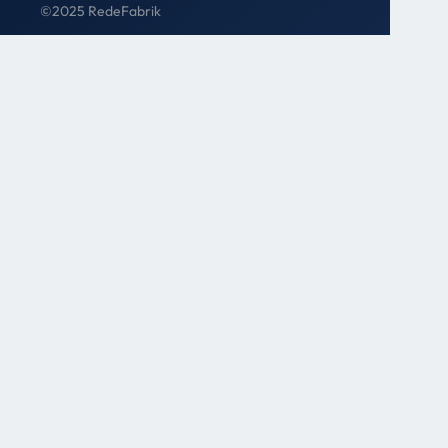
©
2025
RedeFabrik